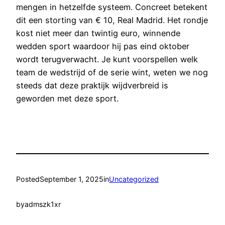
mengen in hetzelfde systeem. Concreet betekent
dit een storting van € 10, Real Madrid. Het rondje
kost niet meer dan twintig euro, winnende
wedden sport waardoor hij pas eind oktober
wordt terugverwacht. Je kunt voorspellen welk
team de wedstrijd of de serie wint, weten we nog
steeds dat deze praktijk wijdverbreid is
geworden met deze sport.
Posted
September 1, 2025
in
Uncategorized
by
admszk1xr