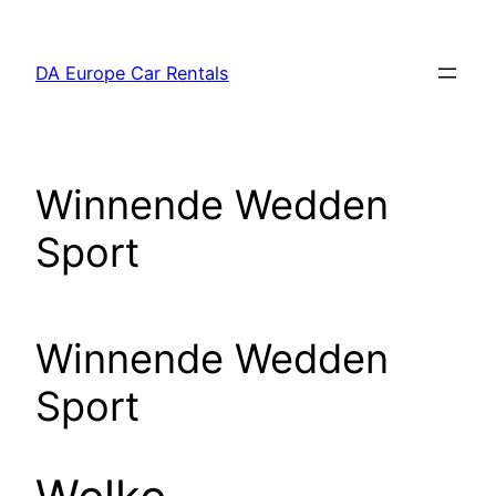
Skip
to
DA Europe Car Rentals
content
Winnende Wedden
Sport
Winnende Wedden
Sport