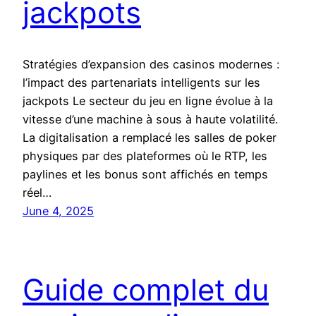
jackpots
Stratégies d’expansion des casinos modernes :
l’impact des partenariats intelligents sur les
jackpots Le secteur du jeu en ligne évolue à la
vitesse d’une machine à sous à haute volatilité.
La digitalisation a remplacé les salles de poker
physiques par des plateformes où le RTP, les
paylines et les bonus sont affichés en temps
réel…
June 4, 2025
Guide complet du