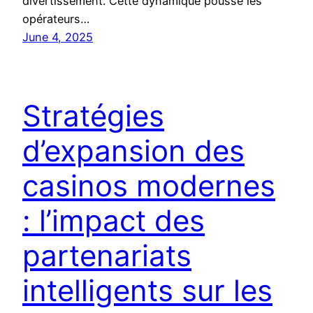
divertissement. Cette dynamique pousse les
opérateurs…
June 4, 2025
Stratégies
d’expansion des
casinos modernes
: l’impact des
partenariats
intelligents sur les