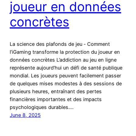
joueur en données
concrètes
La science des plafonds de jeu ‑ Comment
l’iGaming transforme la protection du joueur en
données concrètes L’addiction au jeu en ligne
représente aujourd’hui un défi de santé publique
mondial. Les joueurs peuvent facilement passer
de quelques mises modestes à des sessions de
plusieurs heures, entraînant des pertes
financières importantes et des impacts
psychologiques durables.…
June 8, 2025