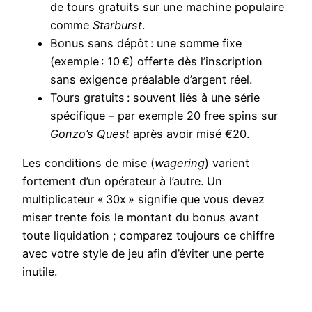
de tours gratuits sur une machine populaire
comme
Starburst
.
Bonus sans dépôt : une somme fixe
(exemple : 10 €) offerte dès l’inscription
sans exigence préalable d’argent réel.
Tours gratuits : souvent liés à une série
spécifique – par exemple 20 free spins sur
Gonzo’s Quest
après avoir misé €20.
Les conditions de mise (
wagering
) varient
fortement d’un opérateur à l’autre. Un
multiplicateur « 30x » signifie que vous devez
miser trente fois le montant du bonus avant
toute liquidation ; comparez toujours ce chiffre
avec votre style de jeu afin d’éviter une perte
inutile.