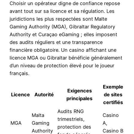
Choisir un opérateur digne de confiance repose
avant tout sur sa licence et sa régulation. Les
juridictions les plus respectées sont Malte
Gaming Authority (MGA), Gibraltar Regulatory
Authority et Curaçao eGaming ; elles imposent
des audits réguliers et une transparence
financière obligatoire. Un casino affichant une
licence MGA ou Gibraltar bénéficie généralement
d’un niveau de protection élevé pour le joueur
français.
Exemple
Exigences
Licence
Autorité
de sites
principales
certifiés
Audits RNG
Malta
Casino
trimestriels,
MGA
Gaming
A,
protection des
Authority
Casino B