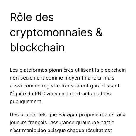
Rôle des
cryptomonnaies &
blockchain
Les plateformes pionnières utilisent la blockchain
non seulement comme moyen financier mais
aussi comme registre transparent garantissant
l’équité du RNG via smart contracts audités
publiquement.
Des projets tels que
FairSpin
proposent ainsi aux
joueurs français l’assurance qu’aucune partie
n’est manipulée puisque chaque résultat est