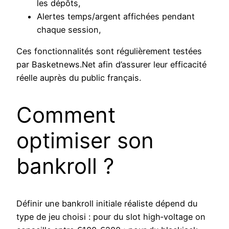
les dépôts,
Alertes temps/argent affichées pendant
chaque session,
Ces fonctionnalités sont régulièrement testées
par Basketnews.Net afin d’assurer leur efficacité
réelle auprès du public français.
Comment
optimiser son
bankroll ?
Définir une bankroll initiale réaliste dépend du
type de jeu choisi : pour du slot high‑voltage on