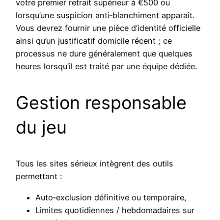
votre premier retrait supérieur à €500 ou
lorsqu’une suspicion anti‑blanchiment apparaît.
Vous devrez fournir une pièce d’identité officielle
ainsi qu’un justificatif domicile récent ; ce
processus ne dure généralement que quelques
heures lorsqu’il est traité par une équipe dédiée.
Gestion responsable
du jeu
Tous les sites sérieux intègrent des outils
permettant :
Auto‑exclusion définitive ou temporaire,
Limites quotidiennes / hebdomadaires sur