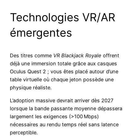
Technologies VR/AR
émergentes
Des titres comme
VR Blackjack Royale
offrent
déjà une immersion totale grâce aux casques
Oculus Quest 2 ; vous êtes placé autour d’une
table virtuelle où chaque jeton possède une
physique réaliste.
L’adoption massive devrait arriver dès 2027
lorsque la bande passante moyenne dépassera
largement les exigences (>100 Mbps)
nécessaires au rendu temps réel sans latence
perceptible.