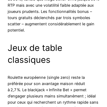
RTP mais avec une volatilité faible adaptée aux
joueurs prudents. Les fonctionnalités bonus –
tours gratuits déclenchés par trois symboles
scatter – augmentent considérablement le gain
potentiel.
Jeux de table
classiques
Roulette européenne (single zero) reste la
préférée pour son avantage maison réduit
à 2,7 %. Le blackjack « Infinite Bet » permet
d’engager plusieurs mains simultanément ; idéal
pour ceux qui recherchent un rythme rapide sans