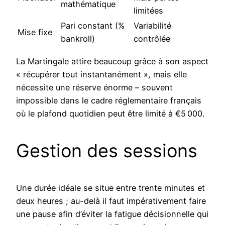
mathématique
limitées
Pari constant (%
Variabilité
Mise fixe
bankroll)
contrôlée
La Martingale attire beaucoup grâce à son aspect
« récupérer tout instantanément », mais elle
nécessite une réserve énorme – souvent
impossible dans le cadre réglementaire français
où le plafond quotidien peut être limité à €5 000.
Gestion des sessions
Une durée idéale se situe entre trente minutes et
deux heures ; au-delà il faut impérativement faire
une pause afin d’éviter la fatigue décisionnelle qui